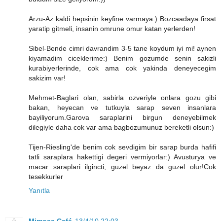
Arzu-Az kaldi hepsinin keyfine varmaya:) Bozcaadaya firsat
yaratip gitmeli, insanin omrune omur katan yerlerden!
Sibel-Bende cimri davrandim 3-5 tane koydum iyi mi! aynen
kiyamadim ciceklerime:) Benim gozumde senin sakizli
kurabiyerlerinde, cok ama cok yakinda deneyecegim
sakizim var!
Mehmet-Baglari olan, sabirla ozveriyle onlara gozu gibi
bakan, heyecan ve tutkuyla sarap seven insanlara
bayiliyorum.Garova saraplarini birgun deneyebilmek
dilegiyle daha cok var ama bagbozumunuz bereketli olsun:)
Tijen-Riesling'de benim cok sevdigim bir sarap burda hafifi
tatli saraplara hakettigi degeri vermiyorlar:) Avusturya ve
macar saraplari ilgincti, guzel beyaz da guzel olur!Cok
tesekkurler
Yanıtla