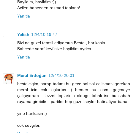
Bayildim, bayildim :))
Acilen bahceden rozmari toplana!
Yanıtla
Yelish
12/4/10 19:47
Bizi ne guzel temsil ediyorsun Beste , harikasin
Bahcede saraf keyfinize bayildim ayrica
Yanıtla
Meral Erdoğan
12/4/10 20:01
beste'cigim, sarap tadımı bu gece bol sol calismasi gereken
meral icin cok kışkırtıcı :) hemen bu kısmı geçmeye
çalışıyorum... lezzet toplarinin oldugu tabak ise bu sabah
ruyama girebilir... partiler hep guzel seyler hatirlatiyor bana.
yine harikasin :)
cok sevgiler,