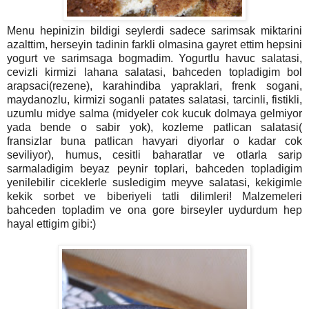
Menu hepinizin bildigi seylerdi sadece sarimsak miktarini
azalttim, herseyin tadinin farkli olmasina gayret ettim hepsini
yogurt ve sarimsaga bogmadim. Yogurtlu havuc salatasi,
cevizli kirmizi lahana salatasi, bahceden topladigim bol
arapsaci(rezene), karahindiba yapraklari, frenk sogani,
maydanozlu, kirmizi soganli patates salatasi, tarcinli, fistikli,
uzumlu midye salma (midyeler cok kucuk dolmaya gelmiyor
yada bende o sabir yok), kozleme patlican salatasi(
fransizlar buna patlican havyari diyorlar o kadar cok
seviliyor), humus, cesitli baharatlar ve otlarla sarip
sarmaladigim beyaz peynir toplari, bahceden topladigim
yenilebilir ciceklerle susledigim meyve salatasi, kekigimle
kekik sorbet ve biberiyeli tatli dilimleri! Malzemeleri
bahceden topladim ve ona gore birseyler uydurdum hep
hayal ettigim gibi:)