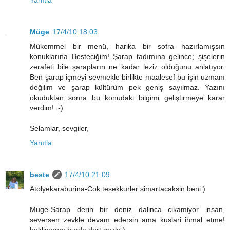
Yanıtla
Müge
17/4/10 18:03
Mükemmel bir menü, harika bir sofra hazırlamışsın
konuklarına Besteciğim! Şarap tadımına gelince; şişelerin
zerafeti bile şarapların ne kadar leziz olduğunu anlatıyor.
Ben şarap içmeyi sevmekle birlikte maalesef bu işin uzmanı
değilim ve şarap kültürüm pek geniş sayılmaz. Yazını
okuduktan sonra bu konudaki bilgimi geliştirmeye karar
verdim! :-)
Selamlar, sevgiler,
Yanıtla
beste
17/4/10 21:09
Atolyekaraburina-Cok tesekkurler simartacaksin beni:)
Muge-Sarap derin bir deniz dalinca cikamiyor insan,
seversen zevkle devam edersin ama kuslari ihmal etme!
bekliyorum burda dort gozle:)