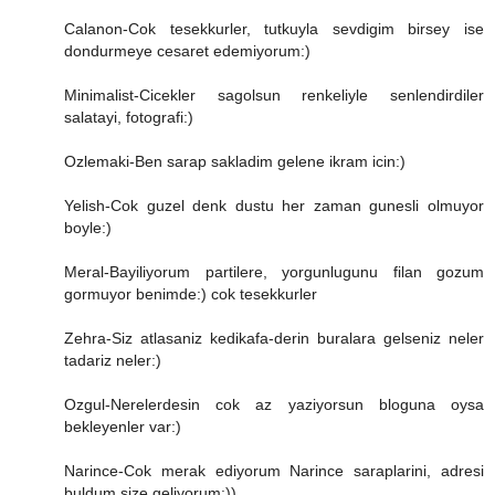
Calanon-Cok tesekkurler, tutkuyla sevdigim birsey ise
dondurmeye cesaret edemiyorum:)
Minimalist-Cicekler sagolsun renkeliyle senlendirdiler
salatayi, fotografi:)
Ozlemaki-Ben sarap sakladim gelene ikram icin:)
Yelish-Cok guzel denk dustu her zaman gunesli olmuyor
boyle:)
Meral-Bayiliyorum partilere, yorgunlugunu filan gozum
gormuyor benimde:) cok tesekkurler
Zehra-Siz atlasaniz kedikafa-derin buralara gelseniz neler
tadariz neler:)
Ozgul-Nerelerdesin cok az yaziyorsun bloguna oysa
bekleyenler var:)
Narince-Cok merak ediyorum Narince saraplarini, adresi
buldum size geliyorum:))