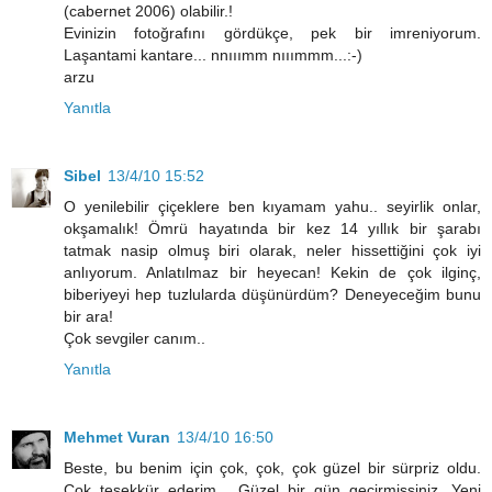
(cabernet 2006) olabilir.!
Evinizin fotoğrafını gördükçe, pek bir imreniyorum.
Laşantami kantare... nnııımm nııımmm...:-)
arzu
Yanıtla
Sibel
13/4/10 15:52
O yenilebilir çiçeklere ben kıyamam yahu.. seyirlik onlar,
okşamalık! Ömrü hayatında bir kez 14 yıllık bir şarabı
tatmak nasip olmuş biri olarak, neler hissettiğini çok iyi
anlıyorum. Anlatılmaz bir heyecan! Kekin de çok ilginç,
biberiyeyi hep tuzlularda düşünürdüm? Deneyeceğim bunu
bir ara!
Çok sevgiler canım..
Yanıtla
Mehmet Vuran
13/4/10 16:50
Beste, bu benim için çok, çok, çok güzel bir sürpriz oldu.
Çok teşekkür ederim... Güzel bir gün geçirmişsiniz. Yeni