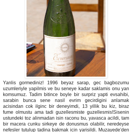
Yanlis gormediniz! 1996 beyaz sarap, gec bagbozumu
uzumleriyle yapilmis ve bu seneye kadar saklamis onu yan
komsumuz. Tadim bitince boyle bir surpriz yapti evsahibi,
sarabin bunca sene nasil evrim gecirdigini anlamak
acisindan cok ilginc bir deneyimdi, 13 yillik bu kiz, biraz
fume olmustu ama tadi guzellesmiste guzellesmis!Sisenin
ustundeki toz alinmadan isin raconu bu, yavasca acildi, tam
bir macera cunku sirkeye de donusmus olabilir, neredeyse
nefesler tutulup tadina bakmak icin yarisildi. Muzayede'den