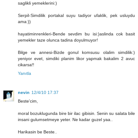
saglikli yemeklerini:)
Serpil-Simdilik portakal suyu tadiyor ufaklik, pek usluydu
ama:))
hayatiminrenkleri-Bende sevdim bu isi:)aslinda cok basit
yemekler taze olunca tadina doyulmuyor!
Bilge ve annesi-Bizde gonul komsusu olalim simdilik:)
yeniyor evet, simdiki planim likor yapmak bakalim 2 avuc
cikarsa!!
Yanıtla
nevin
12/4/10 17:37
Beste'cim,
moral bozuklugunda bire bir ilac gibisin. Senin su salata bile
insani gulumsetmeye yeter. Ne kadar guzel yaa..
Harikasin be Beste..