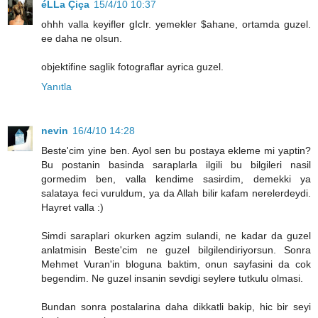
éLLa Çiça
15/4/10 10:37
ohhh valla keyifler gIcIr. yemekler $ahane, ortamda guzel.
ee daha ne olsun.
objektifine saglik fotograflar ayrica guzel.
Yanıtla
nevin
16/4/10 14:28
Beste'cim yine ben. Ayol sen bu postaya ekleme mi yaptin?
Bu postanin basinda saraplarla ilgili bu bilgileri nasil
gormedim ben, valla kendime sasirdim, demekki ya
salataya feci vuruldum, ya da Allah bilir kafam nerelerdeydi.
Hayret valla :)
Simdi saraplari okurken agzim sulandi, ne kadar da guzel
anlatmisin Beste'cim ne guzel bilgilendiriyorsun. Sonra
Mehmet Vuran'in bloguna baktim, onun sayfasini da cok
begendim. Ne guzel insanin sevdigi seylere tutkulu olmasi.
Bundan sonra postalarina daha dikkatli bakip, hic bir seyi