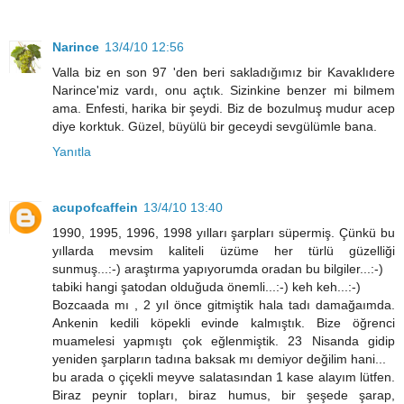
Narince
13/4/10 12:56
Valla biz en son 97 'den beri sakladığımız bir Kavaklıdere
Narince'miz vardı, onu açtık. Sizinkine benzer mi bilmem
ama. Enfesti, harika bir şeydi. Biz de bozulmuş mudur acep
diye korktuk. Güzel, büyülü bir geceydi sevgülümle bana.
Yanıtla
acupofcaffein
13/4/10 13:40
1990, 1995, 1996, 1998 yılları şarpları süpermiş. Çünkü bu
yıllarda mevsim kaliteli üzüme her türlü güzelliği
sunmuş...:-) araştırma yapıyorumda oradan bu bilgiler...:-)
tabiki hangi şatodan olduğuda önemli...:-) keh keh...:-)
Bozcaada mı , 2 yıl önce gitmiştik hala tadı damağaımda.
Ankenin kedili köpekli evinde kalmıştık. Bize öğrenci
muamelesi yapmıştı çok eğlenmiştik. 23 Nisanda gidip
yeniden şarpların tadına baksak mı demiyor değilim hani...
bu arada o çiçekli meyve salatasından 1 kase alayım lütfen.
Biraz peynir topları, biraz humus, bir şeşede şarap,