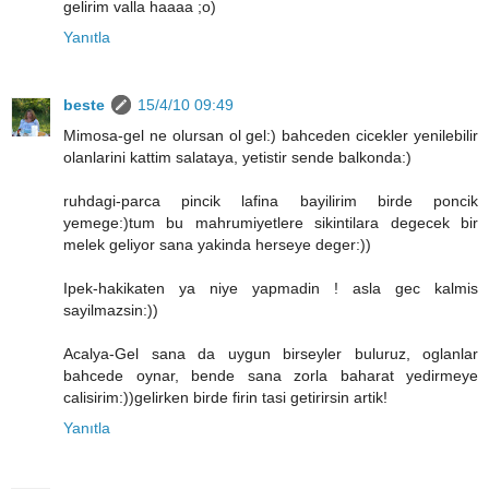
gelirim valla haaaa ;o)
Yanıtla
beste
15/4/10 09:49
Mimosa-gel ne olursan ol gel:) bahceden cicekler yenilebilir
olanlarini kattim salataya, yetistir sende balkonda:)
ruhdagi-parca pincik lafina bayilirim birde poncik
yemege:)tum bu mahrumiyetlere sikintilara degecek bir
melek geliyor sana yakinda herseye deger:))
Ipek-hakikaten ya niye yapmadin ! asla gec kalmis
sayilmazsin:))
Acalya-Gel sana da uygun birseyler buluruz, oglanlar
bahcede oynar, bende sana zorla baharat yedirmeye
calisirim:))gelirken birde firin tasi getirirsin artik!
Yanıtla