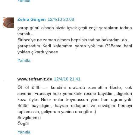
Yanıtla
Zehra Gürgen
12/4/10 20:08
şarap günü olsada bizde içsek çeşit çeşit şarapların tadına
varsak..
Şirince'ye ne zaman gitsem hepsinin tadına bakardım..ah..
şarapsadım Kedi kafammm şarap yok muu??Beste beni
yoldan çıkardı yineee
Yanıtla
www.soframiz.de
12/4/10 21:41
Öf öf öffff....... kendimi oralarda zannettim Beste, cok
severim Fransayi hele yemekteki resme bayildim, digerleri
keza öyle. Neler neler koymussun yine ben ugramiyali.
Bütün bayildigim, hayran oldugum ve sevdigim herseyi
toplamissin, geliyorum yanina ona göre :)
Sevgilerimle
Özgül
Yanıtla