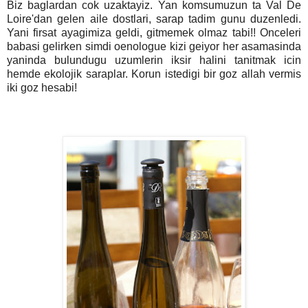
Biz baglardan cok uzaktayiz. Yan komsumuzun ta Val De
Loire'dan gelen aile dostlari, sarap tadim gunu duzenledi.
Yani firsat ayagimiza geldi, gitmemek olmaz tabi!! Onceleri
babasi gelirken simdi oenologue kizi geiyor her asamasinda
yaninda bulundugu uzumlerin iksir halini tanitmak icin
hemde ekolojik saraplar. Korun istedigi bir goz allah vermis
iki goz hesabi!