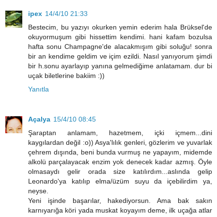
ipex
14/4/10 21:33
Bestecim, bu yazıyı okurken yemin ederim hala Brüksel'de
okuyormuşum gibi hissettim kendimi. hani kafam bozulsa
hafta sonu Champagne'de alacakmışım gibi soluğu! sonra
bir an kendime geldim ve içim ezildi. Nasıl yanıyorum şimdi
bir h.sonu ayarlayıp yanına gelmediğime anlatamam. dur bi
uçak biletlerine bakiim :))
Yanıtla
Açalya
15/4/10 08:45
Şaraptan anlamam, hazetmem, içki içmem...dini
kaygılardan değil :o)) Asya'lılık genleri, gözlerim ve yuvarlak
çehrem dışında, beni bunda vurmuş ne yapayım, midemde
alkolü parçalayacak enzim yok denecek kadar azmış. Öyle
olmasaydı gelir orada size katılırdım...aslında gelip
Leonardo'ya katılıp elma/üzüm suyu da içebilirdim ya,
neyse.
Yeni işinde başarılar, hakediyorsun. Ama bak sakın
karnıyarığa köri yada muskat koyayım deme, ilk uçağa atlar