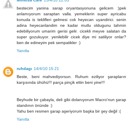
Mimosa Café
13/4/10 22:03
bestecim yanina sarap oryantasyonuna gelicem :)pek
anlamıyorum saraptan valla. yemeklerin super ayricabu
konuda is teklifleri gelmesi cok heyecan uyandirici. senin
adina heyecanlandim ne kadar mutlu oldugunu tahmin
edebiliyorum umarim gerisi gelir. cicekli meyve salatan da
super gozukuyor. yenilebilir cicek diye mi satiliyor onlar?
ben de edineyim pek sempatikler :)
Yanıtla
ruhdagı
14/4/10 15:21
Beste, beni mahvediyorsun. Ruhum eziliyor şarapların
karşısında ühühü!!! parça pinçik ettin beni yine!!!
Beyhude bir çabayla, deli gibi dolanıyorum Macro'nun şarap
standının önünde :)
Yahu ben resmen şarap aşeriyorum başka bir şey değil :(
Yanıtla