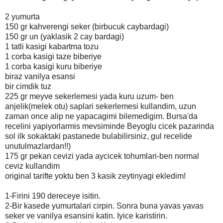
2 yumurta
150 gr kahverengi seker (birbucuk caybardagi)
150 gr un (yaklasik 2 cay bardagi)
1 tatli kasigi kabartma tozu
1 corba kasigi taze biberiye
1 corba kasigi kuru biberiye
biraz vanilya esansi
bir cimdik tuz
225 gr meyve sekerlemesi yada kuru uzum- ben
anjelik(melek otu) saplari sekerlemesi kullandim, uzun
zaman once alip ne yapacagimi bilemedigim. Bursa'da
recelini yapiyorlarmis mevsiminde Beyoglu cicek pazarinda
sol ilk sokaktaki pastanede bulabilirsiniz, gul recelide
unutulmazlardan!!)
175 gr pekan cevizi yada aycicek tohumlari-ben normal
ceviz kullandim
original tarifte yoktu ben 3 kasik zeytinyagi ekledim!
1-Firini 190 dereceye isitin.
2-Bir kasede yumurtalari cirpin. Sonra buna yavas yavas
seker ve vanilya esansini katin. Iyice karistirin.