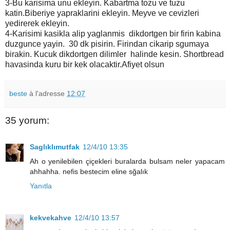
3-Bu karisima unu ekleyin. Kabartma tozu ve tuzu
katin.Biberiye yapraklarini ekleyin. Meyve ve cevizleri
yedirerek ekleyin.
4-Karisimi kasikla alip yaglanmis dikdortgen bir firin kabina
duzgunce yayin. 30 dk pisirin. Firindan cikarip sgumaya
birakin. Kucuk dikdortgen dilimler halinde kesin. Shortbread
havasinda kuru bir kek olacaktir.Afiyet olsun
beste
à l'adresse
12:07
35 yorum:
Saglıklımutfak
12/4/10 13:35
Ah o yenilebilen çiçekleri buralarda bulsam neler yapacam
ahhahha. nefis bestecim eline sğalık
Yanıtla
kekvekahve
12/4/10 13:57