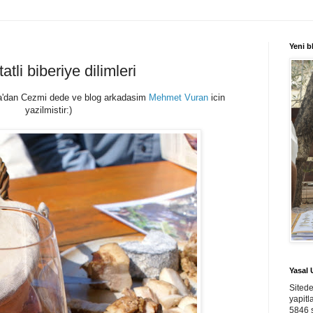
Yeni 
atli biberiye dilimleri
da'dan Cezmi dede ve blog arkadasim
Mehmet Vuran
icin
yazilmistir:)
Yasal 
Sited
yapitl
5846 s