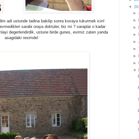
▼
20
►
►
dim adi ustunde tadina bakilip sonra kovaya tukurmek icin!
medikleri sarabi oraya doktuler, biz mi ? saraplar o kadar
►
mlayi degerlendirdik, ustune birde gunes, evimiz zaten yanda
►
asagidaki resimde!
►
►
►
►
▼