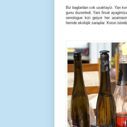
Biz baglardan cok uzaktayiz. Yan kom
gunu duzenledi. Yani firsat ayagimiz
oenologue kizi geiyor her asamasin
hemde ekolojik saraplar. Korun istedig