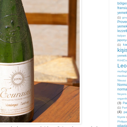
bölge
fransi
yemek
(1)
gou
Prove
yemek
lezzet
italyan
japony
ka
(1)
kişi
yemekl
Köri(Cu
Leo
mutfagi
medita
Nisuaz
Norm
norma
Noyers
organi
(3)
Par
(1)
Pari
(4)
pa
föyete
Philipp
pilavl