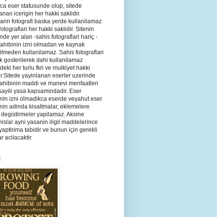
ca eser statusunde olup, sitede
anan icerigin her hakki saklidir.
arin fotografi baska yerde kullanilamaz
fotograflari her hakki saklidir. Sitenin
inde yer alan -sahis fotograflari hariç -
ahibinin izni olmadan ve kaynak
ilmeden kullanilamaz. Sahis fotograflari
 gosterilerek dahi kullanilamaz
deki her turlu fkri ve mulkiyet hakki
ir.Sitede yayinlanan eserler uzerinde
ahibinin maddi ve manevi menfaatleri
ayili yasa kapsamindadir. Eser
nin izni olmadikca eserde veyahut eser
nin adinda kisaltmalar, eklemelere
degistirmeler yapilamaz. Aksine
islar ayni yasanin iligli maddelerince
yaptirima tabidir ve bunun için gerekli
r acilacaktir.
l