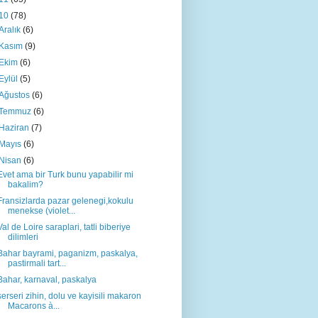
10
(78)
Aralık
(6)
Kasım
(9)
Ekim
(6)
Eylül
(5)
Ağustos
(6)
Temmuz
(6)
Haziran
(7)
Mayıs
(6)
Nisan
(6)
Evet ama bir Turk bunu yapabilir mi
bakalim?
Fransizlarda pazar gelenegi,kokulu
menekse (violet...
Val de Loire saraplari, tatli biberiye
dilimleri
Bahar bayrami, paganizm, paskalya,
pastirmali tart...
Bahar, karnaval, paskalya
serseri zihin, dolu ve kayisili makaron
Macarons à...