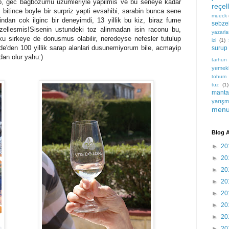
p, gec bagbozumu uzumleriyle yapilmis ve bu seneye kadar
reçel
tince boyle bir surpriz yapti evsahibi, sarabin bunca sene
mueck
indan cok ilginc bir deneyimdi, 13 yillik bu kiz, biraz fume
sebze
ellesmis!Sisenin ustundeki toz alinmadan isin raconu bu,
yazarla
u sirkeye de donusmus olabilir, neredeyse nefesler tutulup
izi
(1)
de'den 100 yillik sarap alanlari dusunemiyorum bile, acmayip
surup
ndan olur yahu:)
tarhun
yemekl
tohum 
tuz
(1)
manta
yarışm
menu
Blog A
►
20
►
20
►
20
►
20
►
20
►
20
►
20
►
20