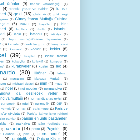
sel ürünler
(9)
fransız vatandaşlığı
(1)
z
(4)
fransiz
fransiz yazar ve sairler
(2)
gezi
(13)
leri
(6)
glutensiz
(1)
gokkusagi
Güney fransa Mutfağı/ Cuisine
gères
(1)
nçale
(5)
hint
haiku
(2)
hayaller
(1)
leri
(6)
Istanbul
Ingiltere
(1)
Irkcilik
(1)
leri
(4)
isgin
(3)
İstanbul
(2)
istiridye
(1)
(1)
Japon mutfağı/Cuisine Japonaise
(1)
a
(3)
kadinlar
(1)
kadinlar gunu
(1)
kamp atesi
kekler
(8)
r
(3)
kediler
(3)
karnaval
(1)
sel
(39)
klasik fransiz
kitaplar
(1)
eri
(2)
kokteyller
(1)
kollektif
(1)
kompost
(1)
kurabiyeler
(6)
leo
(4)
kuslar
(2)
rry)
(1)
nardo
(30)
likörler
(8)
lubnan
macaron
(2)
(1)
Malezya Mutfağı
(1)
mim
(4)
syon
(1)
michael cluizel
(1)
muze
(1)
noel
(5)
noirmoutier
(3)
normandiya
(3)
(1)
andiya 'da gezilecek yerler
(8)
ndiya mutfağı
(4)
normandiya tas evleri
(2)
ogrencilik
(3)
 sur serein
(1)
odul
(1)
OIP
(1)
orman
(2)
Paris ve
k yemek
(1)
paris metro
(1)
is'te çikolata
(3)
Paris'te kahve içme rehberi
parisin en unlu pastaneleri
s'te parklar
(1)
rklar
(2)
paskalya
(3)
pâte feuilletée pat
pazarlar
(14)
Peynirler
(5)
pesto
(3)
(1)
pierre hermé
(4)
e Conticini
(1)
pide
(1)
ar
(4)
probiotik
(4)
Quiche-Kişler
(4)