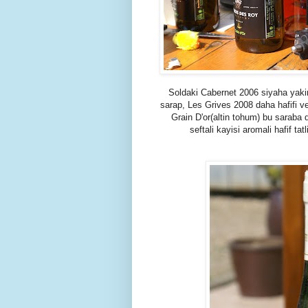
Soldaki Cabernet 2006 siyaha yakin
sarap, Les Grives 2008 daha hafifi ve
Grain D'or(altin tohum) bu saraba d
seftali kayisi aromali hafif tat