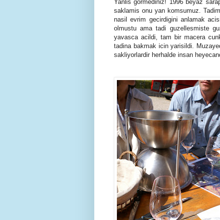
Yanlis gormediniz! 1996 beyaz sara
saklamis onu yan komsumuz. Tadim bi
nasil evrim gecirdigini anlamak acis
olmustu ama tadi guzellesmiste guz
yavasca acildi, tam bir macera cunk
tadina bakmak icin yarisildi. Muzaye
sakliyorlardir herhalde insan heyeca