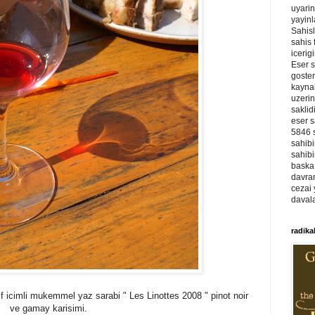
uyarin
yayinl
Sahisl
sahis 
icerig
Eser s
goster
kaynak
uzerin
saklid
eser s
5846 s
sahibi
sahibi
baska 
davran
cezai 
davala
radika
f icimli mukemmel yaz sarabi " Les Linottes 2008 " pinot noir
ve gamay karisimi.