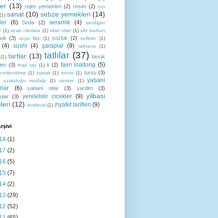
ler
(13)
rejim yemekleri
(2)
resim
(2)
ron
sanat
(10)
sebze yemekleri
(14)
(1)
ler
(6)
seramik
(4)
Seda
(2)
sevdigim
r
(1)
sicak cikolata
(1)
sifali otlar
(1)
sifir karbon
siir
(3)
sözlük
(2)
soya filizi
(1)
sufleler
(1)
(4)
sushi
(4)
şaraplar
(9)
tarhana
(1)
tatlılar
(37)
tartlar
(13)
tavuk
(1)
tijen inaltong
(5)
eri
(3)
ti
(2)
thai/ tay
(1)
tursu
(3)
cimlendirme
(1)
toprak
(1)
totoro
(1)
yabani
uzakdoğu mutfağı
(1)
verrine
(1)
rlar
(6)
yabani otlar
(3)
yardim
(3)
yilbasi
yenilebilir cicekler
(9)
alar
(3)
leri
(12)
ziyafet tarifleri
(9)
zerdecal
(1)
rşivi
18
(1)
17
(2)
16
(5)
15
(7)
14
(2)
13
(29)
12
(52)
11
(65)