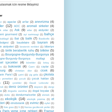
ulasmak icin resme tiklayiniz
er
anevrizma
(4)
agaclar
(2)
an'lar
(2)
er
(1)
ler
(12)
aromali sirkeler
(4)
AOC
(2)
Ask
(9)
atolyeler
(2)
k otlar
(1)
atlar
(1)
bahçe
ment gourmand
(2)
ayi sarimsagi
(1)
balik
(7)
Bali
(3)
baklagil
(1)
Basilcello
(1)
bayram
(4)
olgesi
(2)
baudelaire
(2)
n atolyeleri
(2)
biberiye
bestenin renkleri
(1)
birlik beraberlik ruhu
(5)
bitkiler
(5)
(2)
Bourgogne-Burgundy-Burgonya
(4)
(1)
ogne-Burgundy-Burgonya mutfagi
(2)
sel içecekler
(4)
börekler
(1)
brioş
(1)
bukowski
(4)
caylar
(2)
ya
(1)
Caen
(1)
ourg
(8)
cicek
(6)
christian dior
(1)
çikolata
rin Paris'i
(2)
çatni
(1)
çig gida
(1)
çocuk hakları
(2)
n yemekleri
(1)
çocuk
(1)
a
(11)
çorekler
(1)
David Lebovitz
(1)
deniz ürünleri
(7)
ndi
(1)
deprem
(1)
dergi
ga
(2)
dogal boyalar
(3)
dogada varolma
(1)
dondurma/sorbe
(2)
(1)
dolto
(1)
ekmek
(1)
ekolojik
(14)
et
(1)
ekolojik pisirme
(1)
leri
(4)
evimiz
(6)
etnobotanik
(2)
eyfel
(1)
(2)
foie gras
(1)
fr
(1)
fransa gezilecek yerler
(1)
a Paris yeme içme rehberi
(8)
Fransız