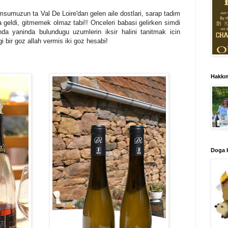
sumuzun ta Val De Loire'dan gelen aile dostlari, sarap tadim
a geldi, gitmemek olmaz tabi!! Onceleri babasi gelirken simdi
da yaninda bulundugu uzumlerin iksir halini tanitmak icin
i bir goz allah vermis iki goz hesabi!
Hakkı
Doga k