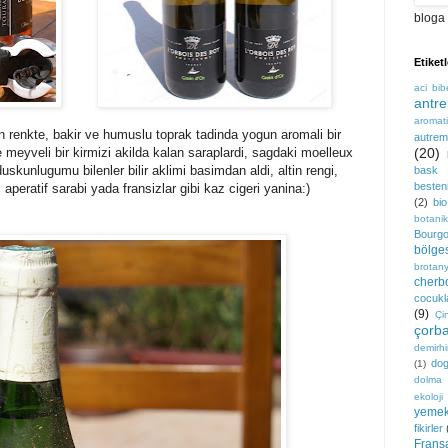
bloga 
Etiketl
aci bib
antre
aromati
 renkte, bakir ve humuslu toprak tadinda yogun aromali bir
autre
 meyveli bir kirmizi akilda kalan saraplardi, sagdaki moelleux
(20)
uskunlugumu bilenler bilir aklimi basimdan aldi, altin rengi,
bask b
besteni
li aperatif sarabi yada fransizlar gibi kaz cigeri yanina:)
(2)
bio
botanik
Bourg
bölge
brotan
cherb
cocukla
(9)
Çi
çorb
demirhi
do
(1)
dolma
ekoloji
yemek
fikirler
Frans